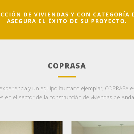
UCCIÓN DE VIVIENDAS Y CON CATEGORÍA 
ASEGURA EL ÉXITO DE SU PROYECTO.
COPRASA
experiencia y un equipo humano ejemplar, COPRASA es
s en el sector de la construcción de viviendas de Andal