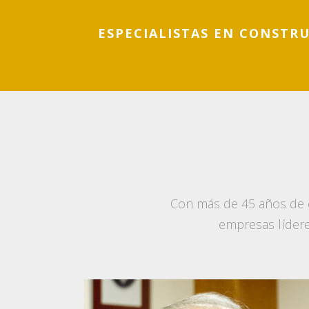
ESPECIALISTAS EN CONSTR
Con más de 45 años de 
empresas lídere