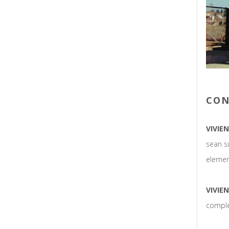
CON
VIVIE
sean s
element
VIVIE
comple