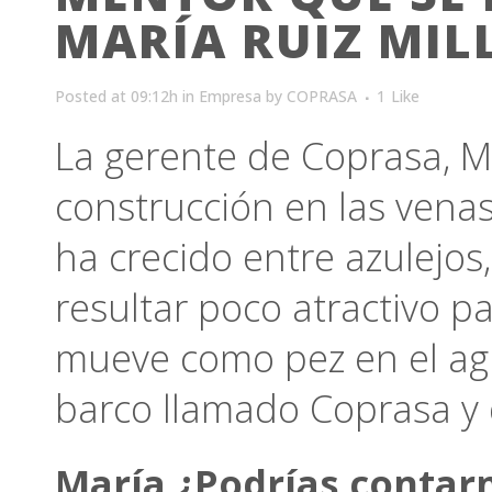
MARÍA RUIZ MIL
Posted at 09:12h
in
Empresa
by
COPRASA
1
Like
La gerente de Coprasa, Mar
construcción en las vena
ha crecido entre azulejos,
resultar poco atractivo p
mueve como pez en el agu
barco llamado Coprasa y 
María ¿Podrías contar