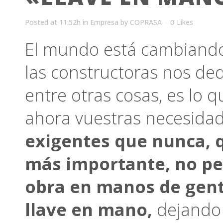
Posted at 11:52h
in
Empresa
by
COPRASA
0
Likes
El mundo está cambiando
las constructoras nos de
entre otras cosas, es lo
ahora vuestras necesidad
exigentes que nunca, q
más importante, no per
obra en manos de gent
llave en mano,
dejando 